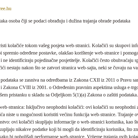
ree.hu
aka osoba čiji se podaci obrađuju i dužina trajanja obrade podataka
isti kolačiće tokom vašeg posjeta web-stranici. Kolačići su skupovi info
bi spremio određene postavke, olakšao korištenje web-stranice i pomoga
i ne identificiraju pojedinačne posjetitelje. Kolačići često obuhvaćaju 
ići nestaju nakon što se zatvori stranica web-sajta, neki se čuvaju na
 podataka se zasniva na odredbama iz Zakona CXII iz 2011 o Pravu sam
a) i Zakona CVIII iz 2001. o Određenim pravnim aspektima usluga e-trg
em pristanku u skladu sa Odjeljkom 5(1)(a) Zakona o zaštiti podataka
 web-stranica: Isključivo neophodni kolačići: ovi kolačići su neophodni
ića niste u mogućnosti koristiti većinu funkcija web-stranice. Trajanje o
ustvo: ovi kolačići skupljaju informacije o web-stranici korisnika, kao š
kupljaju nikakve podatke koji bi mogli da identificiraju korisnika, što 
kako bi poboljšali performanse web-stranice. Vrijeme trajanja ovih kol