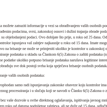
 možete zatraziti informacije u vezi sa obrađivanjem vaših osobnih pod
ađenim podacima, svrsi, zakonskoj osnovi i dužini trajanja obrade podat
 su objelodanjeni podaci. Ovo dobijate što prije, u roku od 25 dana. Od
trolor ispunjava vaš zahtjev najkasnije u roku od 15 dana. Imate moguć
vo na brisanje ne može se primjeniti ukoliko je kontrolor u zakonskoj o
suiranje podataka u skladu sa Člankom 6(5) Zakona o zaštiti podataka (np
bne podatke ukoliko potpuno brisanje podataka narušava legitimne inter
 obrađuju sve dok postoji svrha koja sprječava brisanje osobnih podatak
iranje vaših osobnih podataka:
neophodan samo radi ispunjavanja zakonske obaveze koju kontrolor ima il
veznog procesuiranja i u slučaju koji se navodi u Članku 6(5) Zakona o z
i bez vaše dozvole u svrhe direktnog oglašavanja, ispitivanja javnog mni
m roku od datuma podnijetog zahtjeva, ali ne duže od 15 dana, odlučiti 