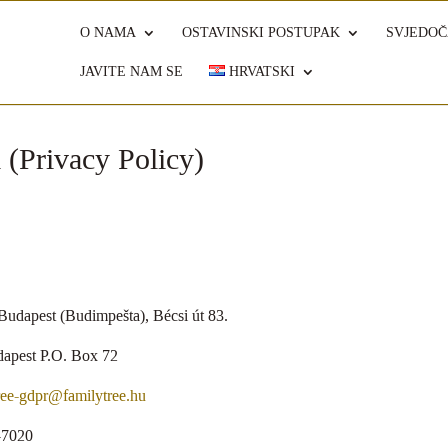
O NAMA
OSTAVINSKI POSTUPAK
SVJEDOČ
JAVITE NAM SE
HRVATSKI
i (Privacy Policy)
 Budapest (Budimpešta), Bécsi út 83.
dapest P.O. Box 72
ree-gdpr@familytree.hu
3-7020