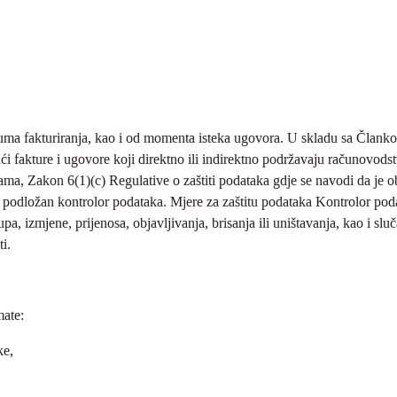
tuma fakturiranja, kao i od momenta isteka ugovora. U skladu sa Član
i fakture i ugovore koji direktno ili indirektno podržavaju računovods
ma, Zakon 6(1)(c) Regulative o zaštiti podataka gdje se navodi da je
odložan kontrolor podataka. Mjere za zaštitu podataka Kontrolor poda
a, izmjene, prijenosa, objavljivanja, brisanja ili uništavanja, kao i slu
ti.
mate:
ke,