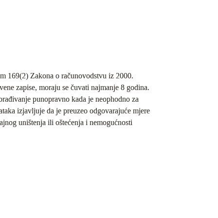
kom 169(2) Zakona o računovodstvu iz 2000.
tvene zapise, moraju se čuvati najmanje 8 godina.
 obrađivanje punopravno kada je neophodno za
taka izjavljuje da je preuzeo odgovarajuće mjere
čajnog uništenja ili oštećenja i nemogućnosti