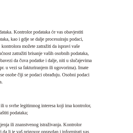
ataka. Kontrolor podataka će vas obavjestiti
aka, kao i gdje se dalje procesuiraju podaci,
 kontrolora možete zatražiti da ispravi vaše
nost zatražiti brisanje vaših osobnih podataka,
bavezi da čuva podatke i dalje, niti u slučajevima
r. u vezi sa fakturiranjem ili ugovorima). Imate
ese osobe čiji se podaci obrađuju. Osobni podaci
a.
i u svrhe legitimnog interesa koji ima kontrolor,
aštiti podataka;
jenja ili znanstvenog istraživanja. Kontrolor
da li je vaš prigovor opravdan i informirati vas