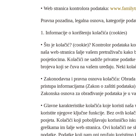
• Web stranica kontrolora podataka:
www.familyt
Pravna pozadina, legalna osnova, kategorije podat
1. Informacije o korištenju kolačića (cookies)
• Što je kolačić? (cookie)? Kontrolor podataka kor
naša web-stranica šalje vašem pretraživaču kako 
posjetiocima. Kolačići ne sadrže privatne podatke 
brojeva koji se čuva na vašem uređaju. Neki kolač
• Zakonodavna i pravna osnova kolačića: Obrada
pristupa informacijama (Zakon o zaštiti podatak
Zakonska osnova za obrađivanje podataka je u vaš
• Glavne karakteristike kolačića koje koristi naša
koristite njegove ključne funkcije. Bez ovih kolač
posjeta. Kolačići koji poboljšavaju korisničko isk
greškama im šalje web-stranica. Ovi kolačići ne s
podatke. Podatke koji nam oni pružaju koristimo 