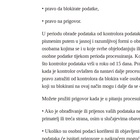
• pravo da blokirate podatke,
• pravo na prigovor.
U periodu obrade podataka od kontrolora podataka
pismenim putem u jasnoj i razumljivoj formi o obr
osobama kojima se i u koje svrhe objelodanjuju ili
osobne podatke tijekom perioda procesuiranja. Kon
što kontrolor podataka vrši u roku od 15 dana. Pra
kada je kontrolor ovlašten da nastavi dalje proce
pravo zatražiti od kontrolora da blokira vaše oso
koji su blokirani na ovaj način mogu i dalje da se
Možete pružiti prigovor kada je u pitanju procesu
• Ako je obrađivanje ili prijenos vaših podataka 
primatelj ili treća strana, osim u slučajevima oba
• Ukoliko su osobni podaci korišteni ili objavljen
podataka će ispitati prigovore u najkraćem moguće