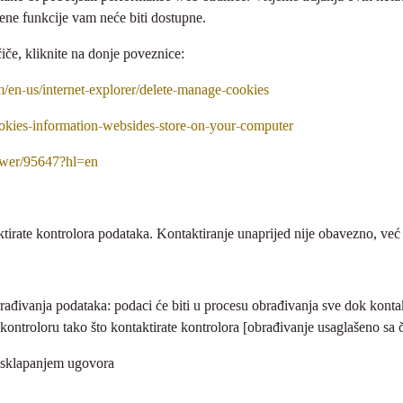
đene funkcije vam neće biti dostupne.
iče, kliknite na donje poveznice:
m/en-us/internet-explorer/delete-manage-cookies
ookies-information-websides-store-on-your-computer
nswer/95647?hl=en
irate kontrolora podataka. Kontaktiranje unaprijed nije obavezno, ve
rađivanja podataka: podaci će biti u procesu obrađivanja sve dok konta
 kontroloru tako što kontaktirate kontrolora [obrađivanje usaglašeno sa
i sklapanjem ugovora