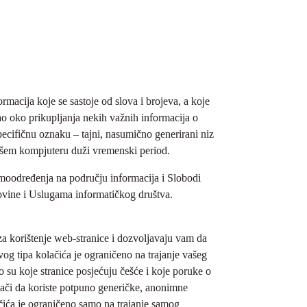
rmacija koje se sastoje od slova i brojeva, a koje
o oko prikupljanja nekih važnih informacija o
specifičnu oznaku – tajni, nasumično generirani niz
 vašem kompjuteru duži vremenski period.
oodređenja na području informacija i Slobodi
ovine i Uslugama informatičkog društva.
.
 za korištenje web-stranice i dozvoljavaju vam da
vog tipa kolačića je ograničeno na trajanje vašeg
to su koje stranice posjećuju češće i koje poruke o
znači da koriste potpuno generičke, anonimne
ačića je ograničeno samo na trajanje samog