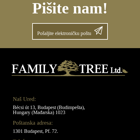
Pišite nam!
Pošaljite elektroničku poštu
Naš Ured:
Bécsi út 13, Budapest (Budimpešta),
Hungary (Mađarska) 1023
Poštanska adresa:
1301 Budapest, Pf. 72.