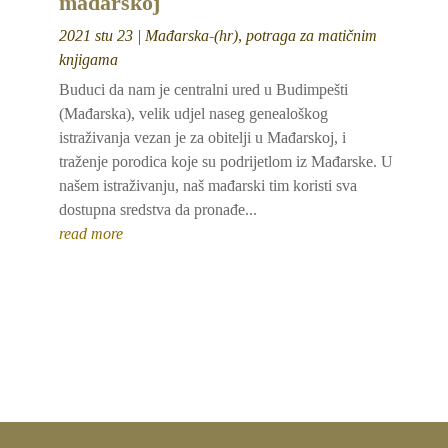
mađarskoj
2021 stu 23
|
Mađarska-(hr)
,
potraga za matičnim
knjigama
Buduci da nam je centralni ured u Budimpešti
(Mađarska), velik udjel naseg genealoškog
istraživanja vezan je za obitelji u Mađarskoj, i
traženje porodica koje su podrijetlom iz Mađarske. U
našem istraživanju, naš mađarski tim koristi sva
dostupna sredstva da pronađe...
read more