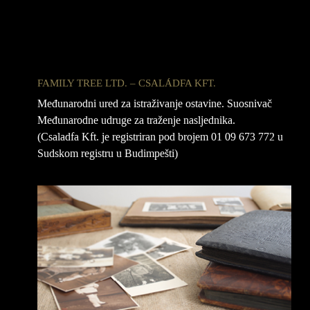
FAMILY TREE LTD. – CSALÁDFA KFT.
Međunarodni ured za istraživanje ostavine. Suosnivač
Međunarodne udruge za traženje nasljednika.
(Csaladfa Kft. je registriran pod brojem 01 09 673 772 u
Sudskom registru u Budimpešti)