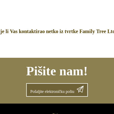
je li Vas kontaktirao netko iz tvrtke Family Tree Ltd
Pišite nam!
Pošaljite elektroničku poštu