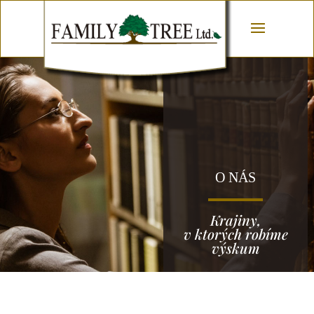
O NÁS
Krajiny,
v ktorých robíme
výskum