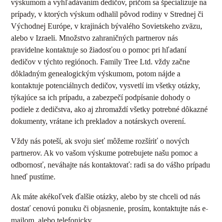
výskumom a vyhľadávaním dedičov, pričom sa špecializuje na
prípady, v ktorých výskum odhalil pôvod rodiny v Strednej či
Východnej Európe, v krajinách bývalého Sovietskeho zväzu,
alebo v Izraeli. Množstvo zahraničných partnerov nás
pravidelne kontaktuje so žiadosťou o pomoc pri hľadaní
dedičov v týchto regiónoch. Family Tree Ltd. vždy začne
dôkladným genealogickým výskumom, potom nájde a
kontaktuje potenciálnych dedičov, vysvetlí im všetky otázky,
týkajúce sa ich prípadu, a zabezpečí podpísanie dohody o
podiele z dedičstva, ako aj zhromaždí všetky potrebné dôkazné
dokumenty, vrátane ich prekladov a notárskych overení.
Vždy nás poteší, ak svoju sieť môžeme rozšíriť o nových
partnerov. Ak vo vašom výskume potrebujete našu pomoc a
odbornosť, neváhajte nás kontaktovať: radi sa do vášho prípadu
hneď pustíme.
Ak máte akékoľvek ďalšie otázky, alebo by ste chceli od nás
dostať cenovú ponuku či objasnenie, prosím, kontaktujte nás e-
mailom, alebo telefonicky.