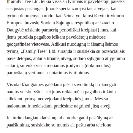
F
amily Tree Ltd. teikia visas su tyrimais ir paveldėtojų paieška
susijusias paslaugas. Įmonė specializuojasi tais atvejais, kai
tyrimų duomenys parodo, kad šeima yra kilusi iš rytų ir vidurio
Europos, buvusių Sovietų Sąjungos respublikų ar Izraelio.
Daugybė užsienio partnerių periodiškai kreipiasi į mus, kai
jiems prireikia pagalbos ieškant paveldėtojų minėtose
geografinėse vietovėse. Atlikusi nuodugnų ir išsamų šeimos
tyrimą, „Family Tree“ Ltd. suranda ir susisiekia su potencialiais
paveldėtojais, aptaria tiriamą atvejį, sudaro sąlyginio atlyginimo
sutartį, surenka visus reikiamus įrodymus (dokumentus),
paruošia jų vertimus ir notarinius tvirtinimus.
Visada džiaugiamės galėdami plėsti savo tinklą ir užmegzti
naujus verslo ryšius. Jei jums reikia mūsų pagalbos ir žinių
atliekant tyrimą, nedvejodami kreipkitės į mus. Mes su
malonumu ir nedelsdami pradėsime nagrinėti jūsų atvejį.
Jei turite daugiau klausimų arba norite gauti pasiūlymą ar
paaiškinimą, susisiekite su mumis el. paštu arba telefonu.