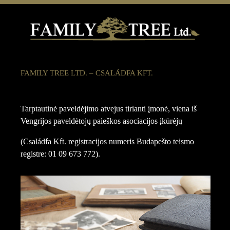
FAMILY TREE LTD. – CSALÁDFA KFT.
Tarptautinė paveldėjimo atvejus tirianti įmonė, viena iš
Vengrijos paveldėtojų paieškos asociacijos įkūrėjų
(Családfa Kft. registracijos numeris Budapešto teismo
registre: 01 09 673 772).