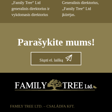
„Family Tree“ Ltd
Generalinis direktorius,
generalinis direktorius ir
„Family Tree“ Ltd
vykdomasis direktorius
įkūrėjas.
.
Parašykite mums!
Siųsti el. laišką
FAMILY TREE LTD. – CSALÁDFA KFT.