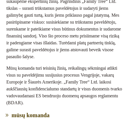
sukaupėme ekspertinių žinių. Pagrindinis „Family Tree“ Ltd.
tikslas – surasti trūkstamus paveldėtojus ir sudaryti jiems
galimybę gauti turtą, kuris jiems priklauso pagal įstatymą. Mes
pasirūpiname viskuo: susisiekiame su trūkstamu paveldėtoju,
surenkame ir pateikiame visus būtinus dokumentus ir sudarome
finansinį sandorį. Viso šio proceso metu prisiimame visą riziką
ir padengiame visas išlaidas. Turėdami platų partnerių tinklą,
galime surasti paveldėtojus ir jiems atstovauti beveik visose
pasaulio šalyse.
Mūsų komanda turi teisinių žinių, reikalingų sėkmingai atlikti
visus su paveldėjimu susijusius procesus Vengrijoje, vakarų
Europoje ir Šiaurės Amerikoje. „Family Tree“ Ltd. laikosi
aukščiausių konfidencialumo standartų ir visus duomenis tvarko
vadovaudamasi ES bendruoju duomenų apsaugos reglamentu
(BDAR).
mūsų komanda