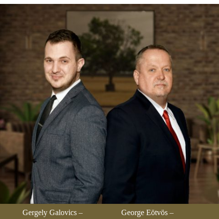
Gergely Galovics –
George Eötvös –