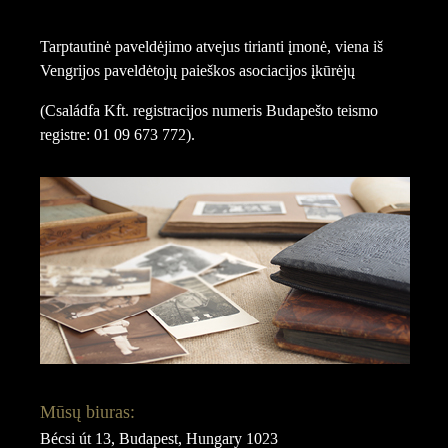
Tarptautinė paveldėjimo atvejus tirianti įmonė, viena iš
Vengrijos paveldėtojų paieškos asociacijos įkūrėjų
(Családfa Kft. registracijos numeris Budapešto teismo
registre: 01 09 673 772).
Mūsų biuras:
Bécsi út 13, Budapest, Hungary 1023