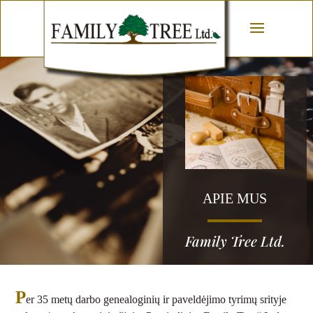
APIE MUS
Family Tree Ltd.
P
er 35 metų darbo genealoginių ir paveldėjimo tyrimų srityje