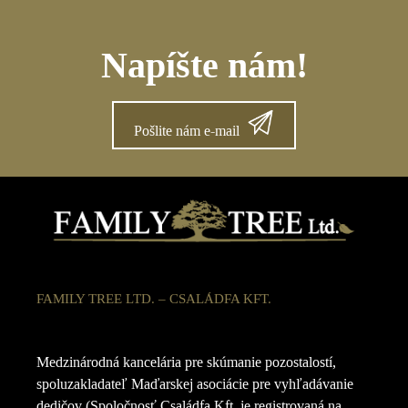
Napíšte nám!
Pošlite nám e-mail
FAMILY TREE LTD. – CSALÁDFA KFT.
Medzinárodná kancelária pre skúmanie pozostalostí,
spoluzakladateľ Maďarskej asociácie pre vyhľadávanie
dedičov (Spoločnosť Családfa Kft. je registrovaná na