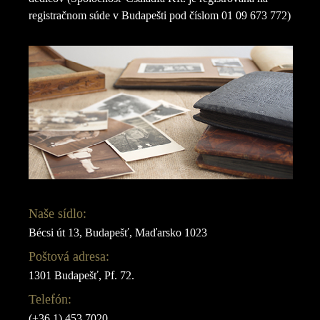
registračnom súde v Budapešti pod číslom 01 09 673 772)
Naše sídlo:
Bécsi út 13, Budapešť, Maďarsko 1023
Poštová adresa:
1301 Budapešť, Pf. 72.
Telefón:
(+36 1) 453 7020