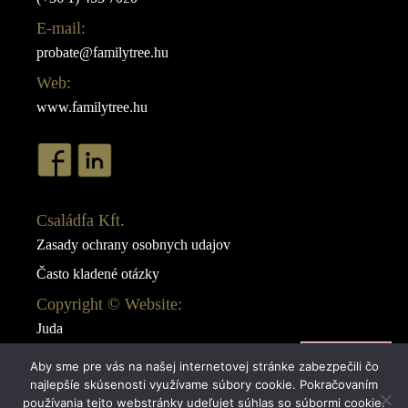
E-mail:
probate@familytree.hu
Web:
www.familytree.hu
Családfa Kft.
Zasady ochrany osobnych udajov
Často kladené otázky
Copyright © Website:
Juda
Webdesign:
Aby sme pre vás na našej internetovej stránke zabezpečili čo
AB Design
najlepšíe skúsenosti využívame súbory cookie. Pokračovaním
používania tejto webstránky udeľujet súhlas so súbormi cookie.