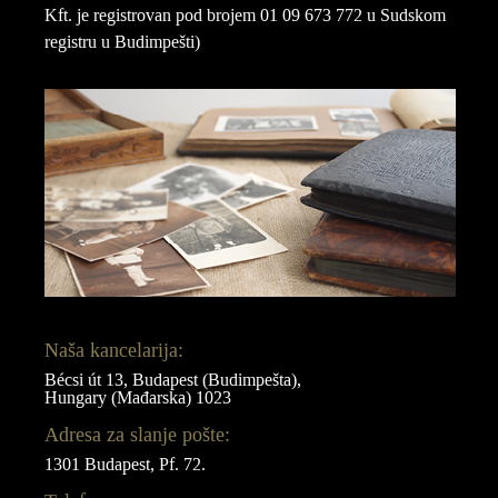
Kft. je registrovan pod brojem 01 09 673 772 u Sudskom
registru u Budimpešti)
Naša kancelarija:
Bécsi út 13, Budapest (Budimpešta),
Hungary (Mađarska) 1023
Adresa za slanje pošte:
1301 Budapest, Pf. 72.