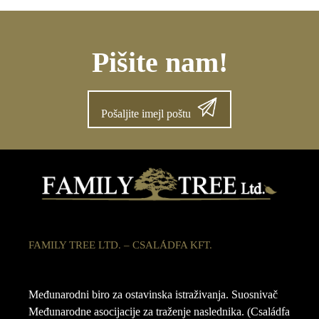
Pišite nam!
Pošaljite imejl poštu
FAMILY TREE LTD. – CSALÁDFA KFT.
Međunarodni biro za ostavinska istraživanja. Suosnivač
Međunarodne asocijacije za traženje naslednika. (Családfa