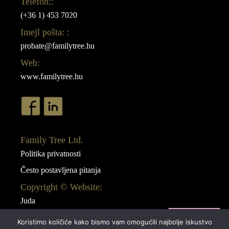
Telefon::
(+36 1) 453 7020
Imejl pošta: :
probate@familytree.hu
Web:
www.familytree.hu
Family Tree Ltd.
Politika privatnosti
Često postavljena pitanja
Copyright © Website:
Juda
Webdesign:
Koristimo količiće kako bismo vam omogućili najbolje iskustvo