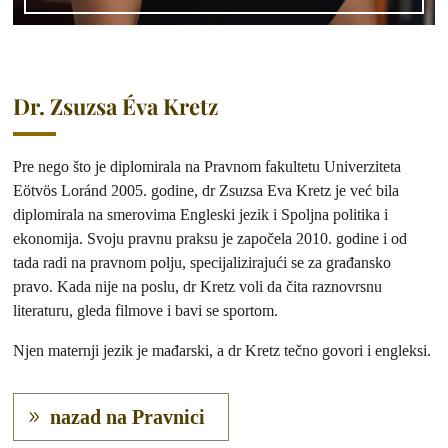
Dr. Zsuzsa Éva Kretz
Pre nego što je diplomirala na Pravnom fakultetu Univerziteta
Eötvös Loránd 2005. godine, dr Zsuzsa Eva Kretz je već bila
diplomirala na smerovima Engleski jezik i Spoljna politika i
ekonomija. Svoju pravnu praksu je započela 2010. godine i od
tada radi na pravnom polju, specijalizirajući se za građansko
pravo. Kada nije na poslu, dr Kretz voli da čita raznovrsnu
literaturu, gleda filmove i bavi se sportom.
Njen maternji jezik je mađarski, a dr Kretz tečno govori i engleksi.
nazad na Pravnici