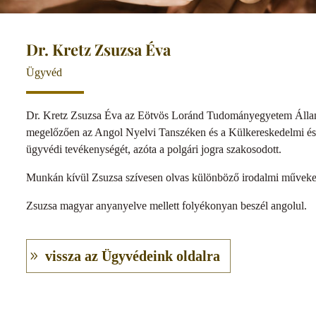
Dr. Kretz Zsuzsa Éva
Ügyvéd
Dr. Kretz Zsuzsa Éva az Eötvös Loránd Tudományegyetem Állam
megelőzően az Angol Nyelvi Tanszéken és a Külkereskedelmi és
ügyvédi tevékenységét, azóta a polgári jogra szakosodott.
Munkán kívül Zsuzsa szívesen olvas különböző irodalmi műveket,
Zsuzsa magyar anyanyelve mellett folyékonyan beszél angolul.
vissza az Ügyvédeink oldalra