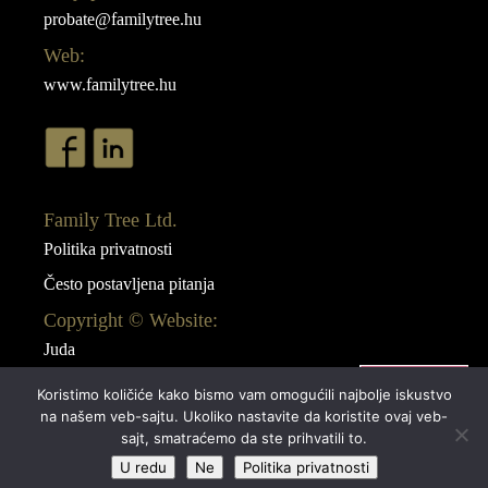
probate@familytree.hu
Web:
www.familytree.hu
Family Tree Ltd.
Politika privatnosti
Često postavljena pitanja
Copyright © Website:
Juda
Webdesign:
Koristimo količiće kako bismo vam omogućili najbolje iskustvo
AB Design
na našem veb-sajtu. Ukoliko nastavite da koristite ovaj veb-
sajt, smatraćemo da ste prihvatili to.
U redu
Ne
Politika privatnosti