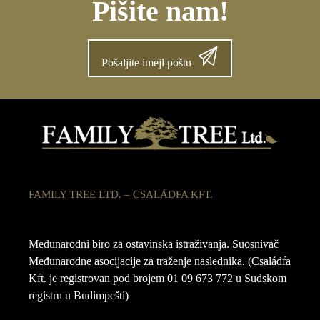
Pišite nam!
Pošaljite imejl poštu
FAMILY TREE LTD. – CSALÁDFA KFT.
Međunarodni biro za ostavinska istraživanja. Suosnivač
Međunarodne asocijacije za traženje naslednika. (Családfa
Kft. je registrovan pod brojem 01 09 673 772 u Sudskom
registru u Budimpešti)