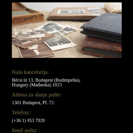
Naša kancelarija:
Bécsi út 13, Budapest (Budimpešta),
Hungary (Mađarska) 1023
Adresa za slanje pošte:
1301 Budapest, Pf. 72.
Telefon::
(+36 1) 453 7020
Imejl pošta: :