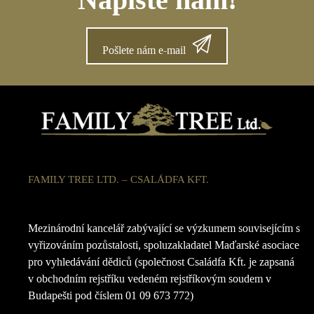
Pošlete nám e-mail
FAMILY TREE LTD. – CSALÁDFA KFT.
Mezinárodní kancelář zabývající se výzkumem souvisejícím s
vyřizováním pozůstalosti, spoluzakladatel Maďarské asociace
pro vyhledávání dědiců (společnost Családfa Kft. je zapsaná
v obchodním rejstříku vedeném rejstříkovým soudem v
Budapešti pod číslem 01 09 673 772)