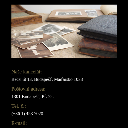
Naše kancelář:
Bécsi út 13, Budapešť, Maďarsko 1023
Poštovní adresa:
1301 Budapešť, Pf. 72.
Tel. č.:
(+36 1) 453 7020
E-mail: