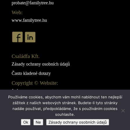
probate@familytree.hu
Web:
www.familytree.hu
Családfa Kft.
Zásady ochrany osobních údajů
Často kladené dotazy
Copyright © Website:
Juda
Používáme cookies, abychom vám mohli nabídnout ten nejlepší
Webdesign:
zážitek z našich webových stránek. Budete-li tyto stránky
AB Design
nadále používat, předpokládáme, že s používáním cookies
souhlasíte.
Ok
Ne
Zásady ochrany osobních údajů