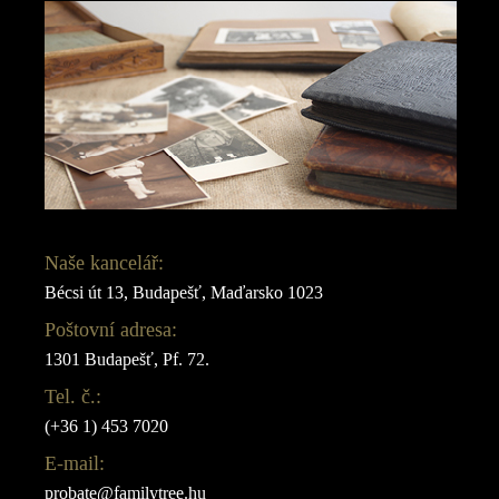
Naše kancelář:
Bécsi út 13, Budapešť, Maďarsko 1023
Poštovní adresa:
1301 Budapešť, Pf. 72.
Tel. č.:
(+36 1) 453 7020
E-mail:
probate@familytree.hu