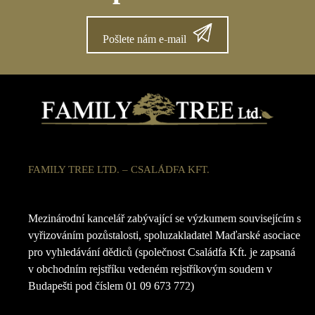
Pošlete nám e-mail
FAMILY TREE LTD. – CSALÁDFA KFT.
Mezinárodní kancelář zabývající se výzkumem souvisejícím s
vyřizováním pozůstalosti, spoluzakladatel Maďarské asociace
pro vyhledávání dědiců (společnost Családfa Kft. je zapsaná
v obchodním rejstříku vedeném rejstříkovým soudem v
Budapešti pod číslem 01 09 673 772)