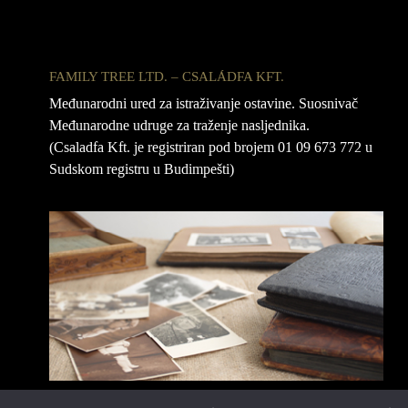
FAMILY TREE LTD. – CSALÁDFA KFT.
Međunarodni ured za istraživanje ostavine. Suosnivač
Međunarodne udruge za traženje nasljednika.
(Csaladfa Kft. je registriran pod brojem 01 09 673 772 u
Sudskom registru u Budimpešti)