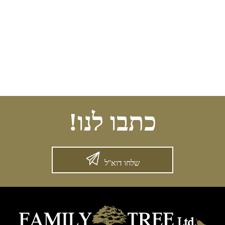
כתבו לנו!
שלחו דוא''ל