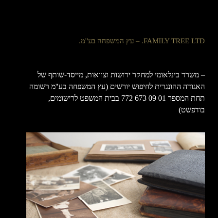
FAMILY TREE LTD. – עץ המשפחה בע''מ.
– משרד בינלאומי למחקר ירושות וצוואות, מייסד-שותף של
האגודה ההונגרית לחיפוש יורשים (עץ המשפחה בע''מ רשומה
תחת המספר 01 09 673 772 בבית המשפט לרישומים,
בודפשט)