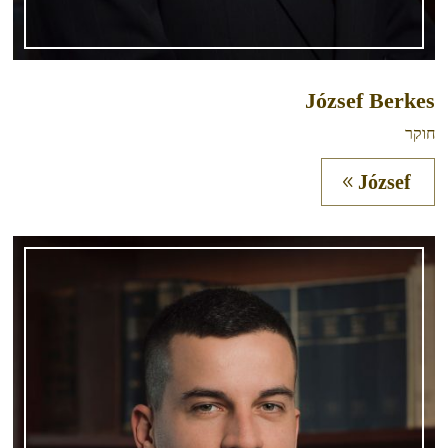
József Berkes
חוקר
József