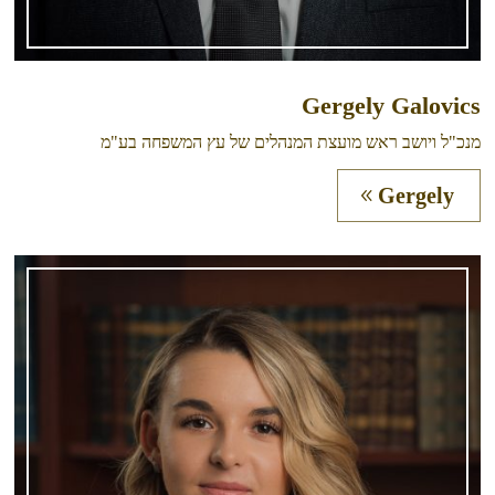
Gergely Galovics
מנכ"ל ויושב ראש מועצת המנהלים של עץ המשפחה בע"מ
Gergely