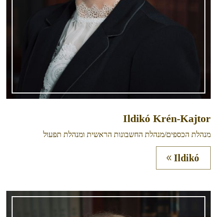
Ildikó Krén-Kajtor
מנהלת הכספים/מנהלת החשבונות הראשית ומנהלת תפעול
Ildikó