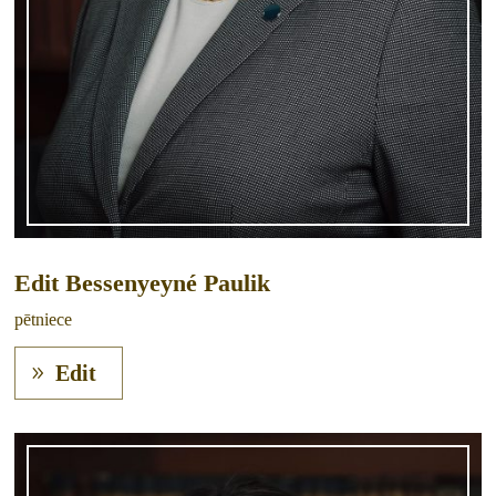
Edit Bessenyeyné Paulik
pētniece
Edit