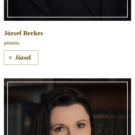
József Berkes
pētnieks
József