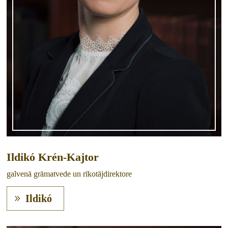
Ildikó Krén-Kajtor
galvenā grāmatvede un rīkotājdirektore
Ildikó