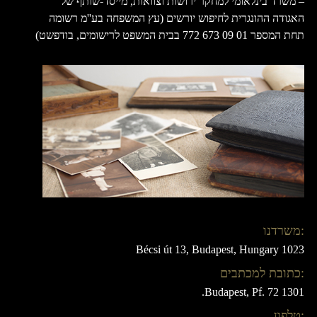
– משרד בינלאומי למחקר ירושות וצוואות, מייסד-שותף של
האגודה ההונגרית לחיפוש יורשים (עץ המשפחה בע''מ רשומה
תחת המספר 01 09 673 772 בבית המשפט לרישומים, בודפשט)
:משרדנו
Bécsi út 13, Budapest, Hungary 1023
:כתובת למכתבים
1301 Budapest, Pf. 72.
:טלפון