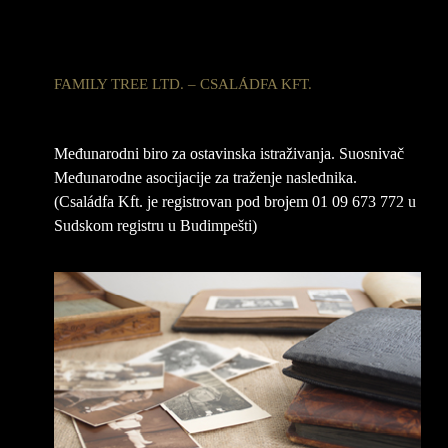
FAMILY TREE LTD. – CSALÁDFA KFT.
Međunarodni biro za ostavinska istraživanja. Suosnivač
Međunarodne asocijacije za traženje naslednika.
(Családfa Kft. je registrovan pod brojem 01 09 673 772 u
Sudskom registru u Budimpešti)