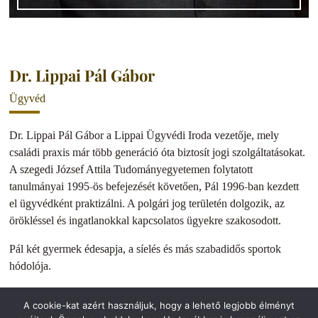
Dr. Lippai Pál Gábor
Ügyvéd
Dr. Lippai Pál Gábor a Lippai Ügyvédi Iroda vezetője, mely
családi praxis már több generáció óta biztosít jogi szolgáltatásokat.
A szegedi József Attila Tudományegyetemen folytatott
tanulmányai 1995-ös befejezését követően, Pál 1996-ban kezdett
el ügyvédként praktizálni. A polgári jog területén dolgozik, az
örökléssel és ingatlanokkal kapcsolatos ügyekre szakosodott.
Pál két gyermek édesapja, a síelés és más szabadidős sportok
hódolója.
Magyar anyanyelve mellett jól beszél angolul.
A cookie-kat azért használjuk, hogy a lehető legjobb élményt