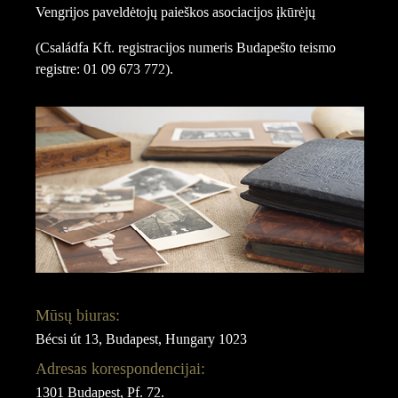
Vengrijos paveldėtojų paieškos asociacijos įkūrėjų
(Családfa Kft. registracijos numeris Budapešto teismo
registre: 01 09 673 772).
Mūsų biuras:
Bécsi út 13, Budapest, Hungary 1023
Adresas korespondencijai:
1301 Budapest, Pf. 72.