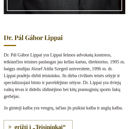
Dr. Pál Gábor Lippai
Dr. Pál Gábor Lippai yra Lippai šeimos advokatų kontoros,
teikiančios teisines paslaugas jau kelias kartas, direktorius. 1995 m.
baigęs studijas József Attila Szeged universitete, 1996 m. dr.
Lippai pradėjo dirbti teisininku. Jis dirba civilinės teisės srityje ir
specializuojasi būsto ir paveldėjimo srityse. Dr. Lippai yra dviejų
vaikų tėvas ir didelis slidinėjimo bei kitų pramoginių sporto šakų
gerbėjas.
Jo gimtoji kalba yra vengrų, tačiau jis puikiai kalba ir anglų kalba.
grįžti į „Teisininkai“