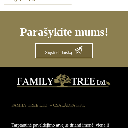
Parašykite mums!
Siųsti el. laišką
FAMILY TREE LTD. – CSALÁDFA KFT.
Tarptautinė paveldėjimo atvejus tirianti įmonė, viena iš