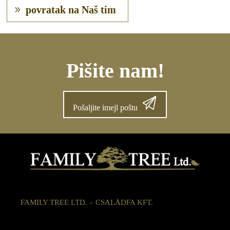
povratak na Naš tim
Pišite nam!
Pošaljite imejl poštu
FAMILY TREE LTD. – CSALÁDFA KFT.