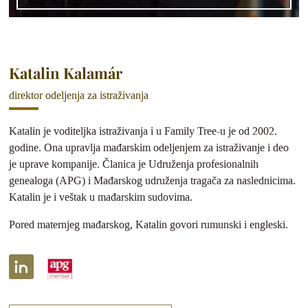
Katalin Kalamár
direktor odeljenja za istraživanja
Katalin je voditeljka istraživanja i u Family Tree-u je od 2002.
godine. Ona upravlja mađarskim odeljenjem za istraživanje i deo
je uprave kompanije. Članica je Udruženja profesionalnih
genealoga (APG) i Mađarskog udruženja tragača za naslednicima.
Katalin je i veštak u mađarskim sudovima.
Pored maternjeg mađarskog, Katalin govori rumunski i engleski.