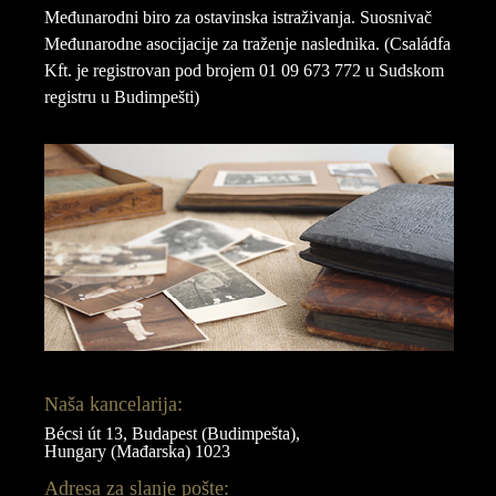
Međunarodni biro za ostavinska istraživanja. Suosnivač
Međunarodne asocijacije za traženje naslednika. (Családfa
Kft. je registrovan pod brojem 01 09 673 772 u Sudskom
registru u Budimpešti)
Naša kancelarija:
Bécsi út 13, Budapest (Budimpešta),
Hungary (Mađarska) 1023
Adresa za slanje pošte: