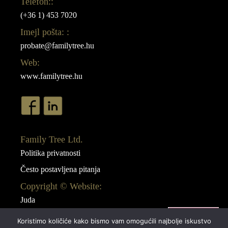
Telefon::
(+36 1) 453 7020
Imejl pošta: :
probate@familytree.hu
Web:
www.familytree.hu
Family Tree Ltd.
Politika privatnosti
Često postavljena pitanja
Copyright © Website:
Juda
Webdesign:
Koristimo količiće kako bismo vam omogućili najbolje iskustvo