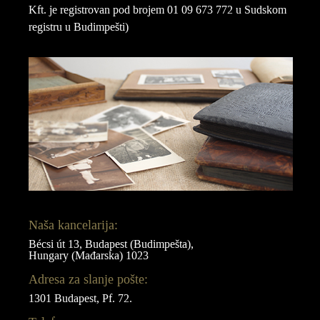
Kft. je registrovan pod brojem 01 09 673 772 u Sudskom
registru u Budimpešti)
Naša kancelarija:
Bécsi út 13, Budapest (Budimpešta),
Hungary (Mađarska) 1023
Adresa za slanje pošte:
1301 Budapest, Pf. 72.