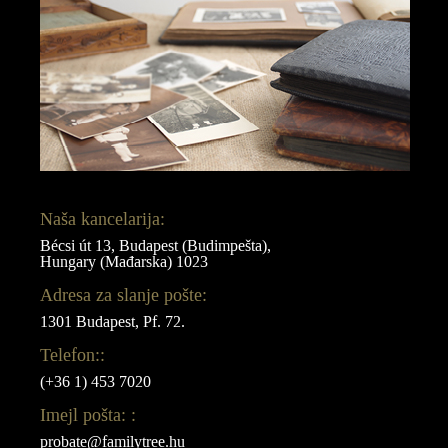
Naša kancelarija:
Bécsi út 13, Budapest (Budimpešta),
Hungary (Mađarska) 1023
Adresa za slanje pošte:
1301 Budapest, Pf. 72.
Telefon::
(+36 1) 453 7020
Imejl pošta: :
probate@familytree.hu