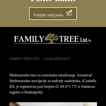
Pošaljite imejl poštu
FAMILY TREE LTD. – CSALÁDFA KFT.
Međunarodni biro za ostavinska istraživanja. Suosnivač
Međunarodne asocijacije za traženje naslednika. (Családfa
Kft. je registrovan pod brojem 01 09 673 772 u Sudskom
registru u Budimpešti)