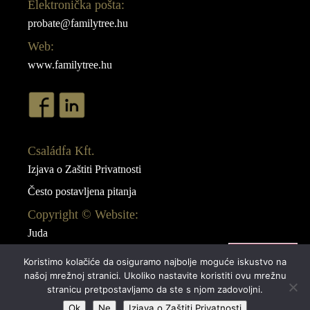
Elektronička pošta:
probate@familytree.hu
Web:
www.familytree.hu
Családfa Kft.
Izjava o Zaštiti Privatnosti
Često postavljena pitanja
Copyright © Website:
Juda
Webdesign:
Koristimo kolačiće da osiguramo najbolje moguće iskustvo na
AB Design
našoj mrežnoj stranici. Ukoliko nastavite koristiti ovu mrežnu
stranicu pretpostavljamo da ste s njom zadovoljni.
Ok
Ne
Izjava o Zaštiti Privatnosti