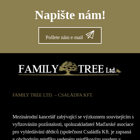
Napište nám!
Pošlete nám e-mail
FAMILY TREE LTD. – CSALÁDFA KFT.
Mezinárodní kancelář zabývající se výzkumem souvisejícím s
vyřizováním pozůstalosti, spoluzakladatel Maďarské asociace
pro vyhledávání dědiců (společnost Családfa Kft. je zapsaná
v obchodním rejstříku vedeném rejstříkovým soudem v