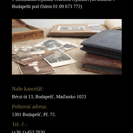
Budapešti pod číslem 01 09 673 772)
Naše kancelář:
Bécsi út 13, Budapešť, Maďarsko 1023
Poštovní adresa:
1301 Budapešť, Pf. 72.
Tel. č.:
(+36 1) 453 7020