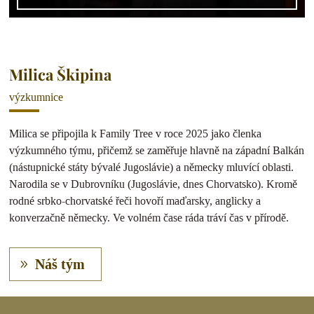
Milica Škipina
výzkumnice
Milica se připojila k Family Tree v roce 2025 jako členka
výzkumného týmu, přičemž se zaměřuje hlavně na západní Balkán
(nástupnické státy bývalé Jugoslávie) a německy mluvící oblasti.
Narodila se v Dubrovníku (Jugoslávie, dnes Chorvatsko). Kromě
rodné srbko-chorvatské řeči hovoří maďarsky, anglicky a
konverzačně německy. Ve volném čase ráda tráví čas v přírodě.
Náš tým