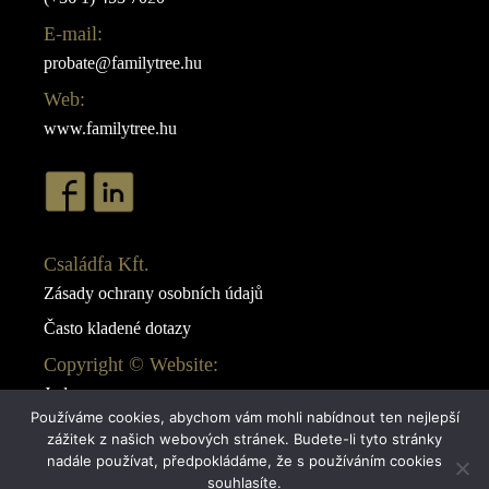
E-mail:
probate@familytree.hu
Web:
www.familytree.hu
Családfa Kft.
Zásady ochrany osobních údajů
Často kladené dotazy
Copyright © Website:
Juda
Používáme cookies, abychom vám mohli nabídnout ten nejlepší
Webdesign:
zážitek z našich webových stránek. Budete-li tyto stránky
AB Design
nadále používat, předpokládáme, že s používáním cookies
souhlasíte.