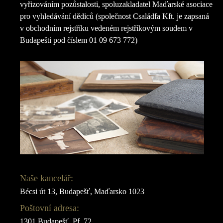
vyřizováním pozůstalosti, spoluzakladatel Maďarské asociace
pro vyhledávání dědiců (společnost Családfa Kft. je zapsaná
v obchodním rejstříku vedeném rejstříkovým soudem v
Budapešti pod číslem 01 09 673 772)
Naše kancelář:
Bécsi út 13, Budapešť, Maďarsko 1023
Poštovní adresa:
1301 Budapešť, Pf. 72.