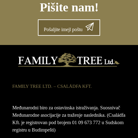
Pišite nam!
Pošaljite imejl poštu
FAMILY TREE LTD. – CSALÁDFA KFT.
Međunarodni biro za ostavinska istraživanja. Suosnivač
Međunarodne asocijacije za traženje naslednika. (Családfa
Kft. je registrovan pod brojem 01 09 673 772 u Sudskom
registru u Budimpešti)