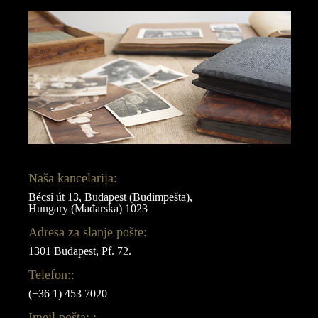
Naša kancelarija:
Bécsi út 13, Budapest (Budimpešta),
Hungary (Mađarska) 1023
Adresa za slanje pošte:
1301 Budapest, Pf. 72.
Telefon::
(+36 1) 453 7020
Imejl pošta: :