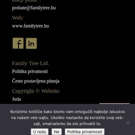
probate@familytree.hu
Web:
www.familytree.hu
Family Tree Ltd.
Politika privatnosti
Često postavljena pitanja
Copyright © Website:
Juda
Webdesign:
Koristimo količiće kako bismo vam omogućili najbolje iskustvo
AB Design
na našem veb-sajtu. Ukoliko nastavite da koristite ovaj veb-
sajt, smatraćemo da ste prihvatili to.
U redu
Ne
Politika privatnosti