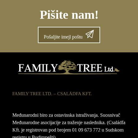
Pišite nam!
Pošaljite imejl poštu
FAMILY TREE LTD. – CSALÁDFA KFT.
Međunarodni biro za ostavinska istraživanja. Suosnivač
Međunarodne asocijacije za traženje naslednika. (Családfa
Kft. je registrovan pod brojem 01 09 673 772 u Sudskom
registru u Budimpešti)