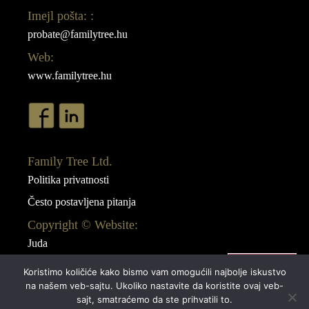
Imejl pošta: :
probate@familytree.hu
Web:
www.familytree.hu
Family Tree Ltd.
Politika privatnosti
Često postavljena pitanja
Copyright © Website:
Juda
Webdesign:
Koristimo količiće kako bismo vam omogućili najbolje iskustvo
AB Design
na našem veb-sajtu. Ukoliko nastavite da koristite ovaj veb-
sajt, smatraćemo da ste prihvatili to.