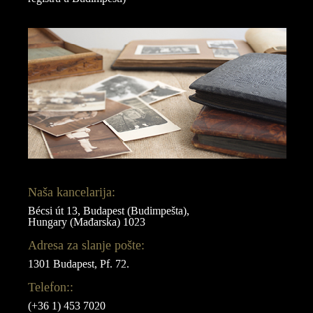
Naša kancelarija:
Bécsi út 13, Budapest (Budimpešta),
Hungary (Mađarska) 1023
Adresa za slanje pošte:
1301 Budapest, Pf. 72.
Telefon::
(+36 1) 453 7020