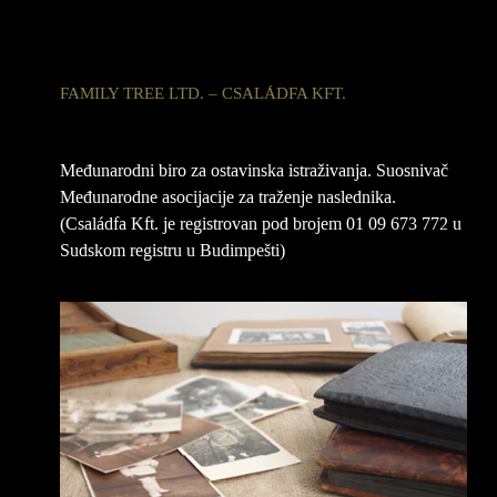
FAMILY TREE LTD. – CSALÁDFA KFT.
Međunarodni biro za ostavinska istraživanja. Suosnivač
Međunarodne asocijacije za traženje naslednika.
(Családfa Kft. je registrovan pod brojem 01 09 673 772 u
Sudskom registru u Budimpešti)