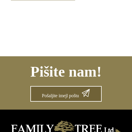
Pišite nam!
Pošaljite imejl poštu