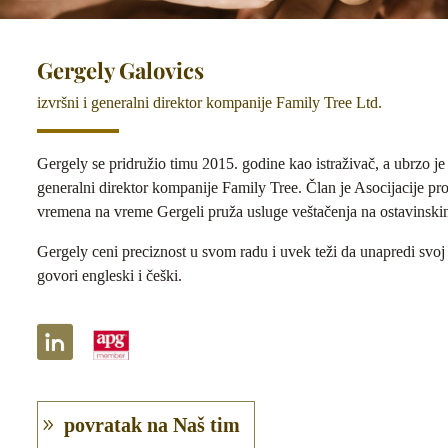
Gergely Galovics
izvršni i generalni direktor kompanije Family Tree Ltd.
Gergely se pridružio timu 2015. godine kao istraživač, a ubrzo je
generalni direktor kompanije Family Tree. Član je Asocijacije p
vremena na vreme Gergeli pruža usluge veštačenja na ostavinski
Gergely ceni preciznost u svom radu i uvek teži da unapredi svoj r
govori engleski i češki.
povratak na Naš tim