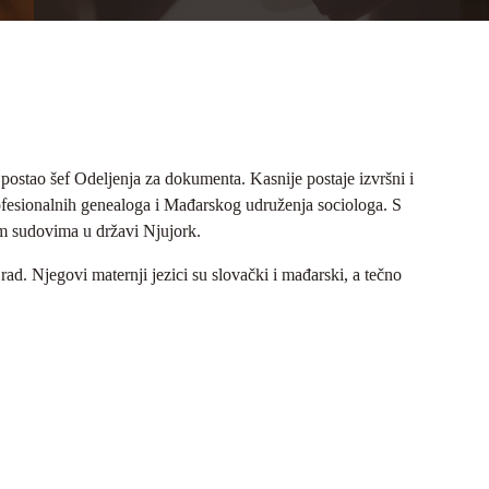
 postao šef Odeljenja za dokumenta. Kasnije postaje izvršni i
rofesionalnih genealoga i Mađarskog udruženja sociologa. S
m sudovima u državi Njujork.
ad. Njegovi maternji jezici su slovački i mađarski, a tečno