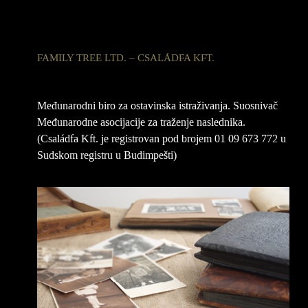
FAMILY TREE LTD. – CSALÁDFA KFT.
Međunarodni biro za ostavinska istraživanja. Suosnivač
Međunarodne asocijacije za traženje naslednika.
(Családfa Kft. je registrovan pod brojem 01 09 673 772 u
Sudskom registru u Budimpešti)