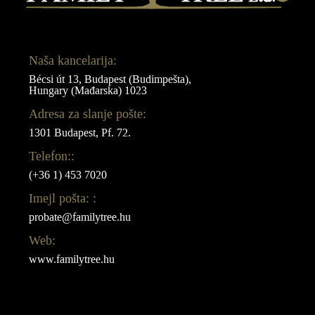
Naša kancelarija:
Bécsi út 13, Budapest (Budimpešta),
Hungary (Mađarska) 1023
Adresa za slanje pošte:
1301 Budapest, Pf. 72.
Telefon::
(+36 1) 453 7020
Imejl pošta: :
probate@familytree.hu
Web:
www.familytree.hu