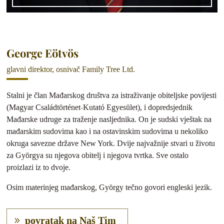
George Eötvös
glavni direktor, osnivač Family Tree Ltd.
Stalni je član Mađarskog društva za istraživanje obiteljske povijesti
(Magyar Családtörténet-Kutató Egyesület), i dopredsjednik
Mađarske udruge za traženje nasljednika. On je sudski vještak na
mađarskim sudovima kao i na ostavinskim sudovima u nekoliko
okruga savezne države New York. Dvije najvažnije stvari u životu
za Györgya su njegova obitelj i njegova tvrtka. Sve ostalo
proizlazi iz to dvoje.
Osim materinjeg mađarskog, György tečno govori engleski jezik.
povratak na Naš Tim