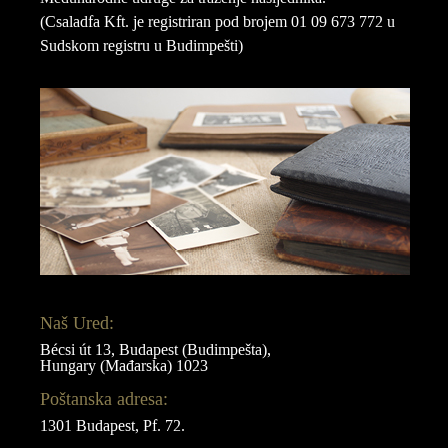
(Csaladfa Kft. je registriran pod brojem 01 09 673 772 u
Sudskom registru u Budimpešti)
Naš Ured:
Bécsi út 13, Budapest (Budimpešta),
Hungary (Mađarska) 1023
Poštanska adresa:
1301 Budapest, Pf. 72.