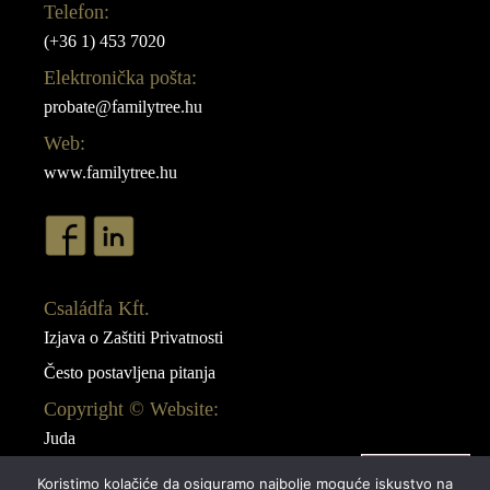
Telefon:
(+36 1) 453 7020
Elektronička pošta:
probate@familytree.hu
Web:
www.familytree.hu
Családfa Kft.
Izjava o Zaštiti Privatnosti
Često postavljena pitanja
Copyright © Website:
Juda
Webdesign:
Koristimo kolačiće da osiguramo najbolje moguće iskustvo na