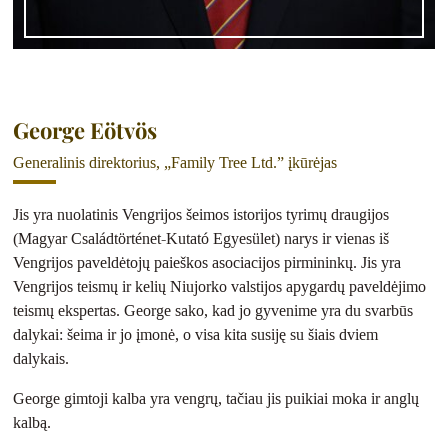
George Eötvös
Generalinis direktorius, „Family Tree Ltd.” įkūrėjas
Jis yra nuolatinis Vengrijos šeimos istorijos tyrimų draugijos
(Magyar Családtörténet-Kutató Egyesület) narys ir vienas iš
Vengrijos paveldėtojų paieškos asociacijos pirmininkų. Jis yra
Vengrijos teismų ir kelių Niujorko valstijos apygardų paveldėjimo
teismų ekspertas. George sako, kad jo gyvenime yra du svarbūs
dalykai: šeima ir jo įmonė, o visa kita susiję su šiais dviem
dalykais.
George gimtoji kalba yra vengrų, tačiau jis puikiai moka ir anglų
kalbą.