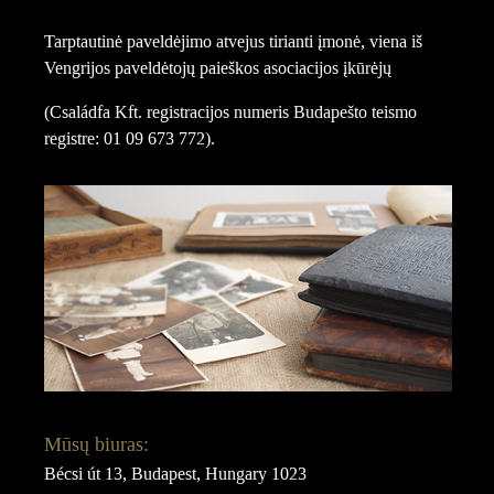
Tarptautinė paveldėjimo atvejus tirianti įmonė, viena iš
Vengrijos paveldėtojų paieškos asociacijos įkūrėjų
(Családfa Kft. registracijos numeris Budapešto teismo
registre: 01 09 673 772).
Mūsų biuras:
Bécsi út 13, Budapest, Hungary 1023