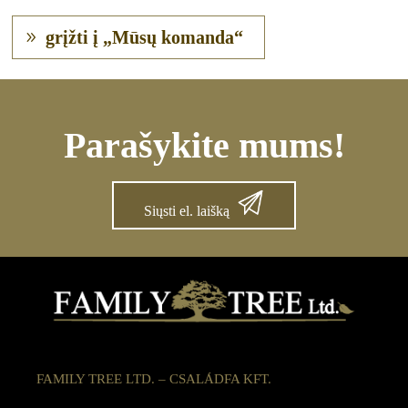
grįžti į „Mūsų komanda“
Parašykite mums!
Siųsti el. laišką
FAMILY TREE LTD. – CSALÁDFA KFT.