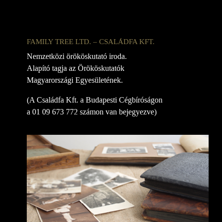
FAMILY TREE LTD. – CSALÁDFA KFT.
Nemzetközi örököskutató iroda.
Alapító tagja az Örököskutatók
Magyarországi Egyesületének.
(A Családfa Kft. a Budapesti Cégbíróságon
a 01 09 673 772 számon van bejegyezve)