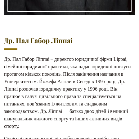
Др. Пал Габор Ліппаі
Др. Пал Габор Ліппаі – директор юридичної фірми Lippai,
сімейної юридичної практики, яка надає юридичні послуги
протягом кількох поколінь. Після закінчення навчання в
Університеті ім. Йожефа Аттіли в Сегеді в 1995 році, Др.
Ліппаі розпочав юридичну практику у 1996 році. Він
працює в галузі цивільного права та спеціалізується на
питаннях, пов’язаних із житловим та спадковим
законодавством. Др. Ліппаі — батько двох дітей і великий
шанувальник лижного спорту та інших активних видів
спорту.
Окрім рідної угорської, він добре володіє англійською.