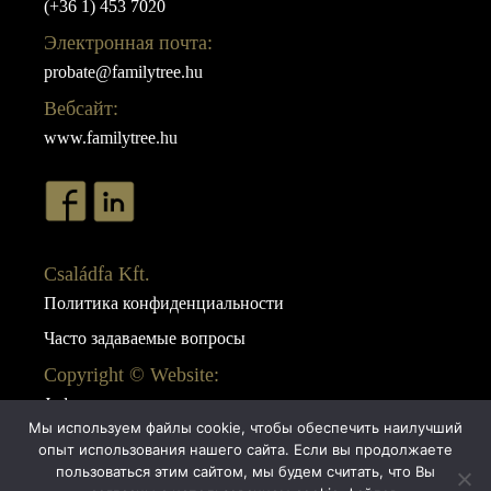
(+36 1) 453 7020
Электронная почта:
probate@familytree.hu
Вебсайт:
www.familytree.hu
Családfa Kft.
Политика конфиденциальности
Часто задаваемые вопросы
Copyright © Website:
Juda
Мы используем файлы cookie, чтобы обеспечить наилучший
Webdesign:
опыт использования нашего сайта. Если вы продолжаете
AB Design
пользоваться этим сайтом, мы будем считать, что Вы