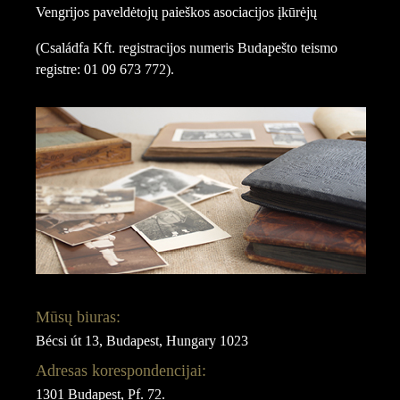
Vengrijos paveldėtojų paieškos asociacijos įkūrėjų
(Családfa Kft. registracijos numeris Budapešto teismo
registre: 01 09 673 772).
Mūsų biuras:
Bécsi út 13, Budapest, Hungary 1023
Adresas korespondencijai:
1301 Budapest, Pf. 72.