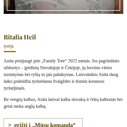
Ritalia Heil
tyrėja
Anita prisijungė prie „Family Tree“ 2022 metais. Jos pagrindinės
užduotys – įpėdinių Slovakijoje ir Čekijoje, jų buvimo vietos
nustatymas bei ryšių su jais palaikymas. Laisvalaikiu Anita daug
laiko praleidžia tyrinėdama žvaigždes ir domisi kosmoso
tyrinėjimais.
Be vengrų kalbos, Anita laisvai kalba slovakų ir čekų kalbomis bei
gerai moka anglų kalbą.
grįžti į „Mūsų komanda“