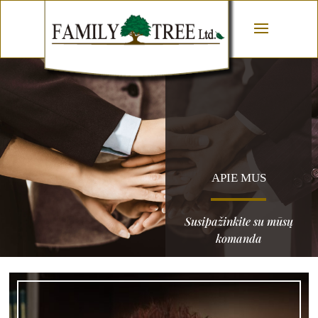
APIE MUS
Susipažinkite su mūsų
komanda