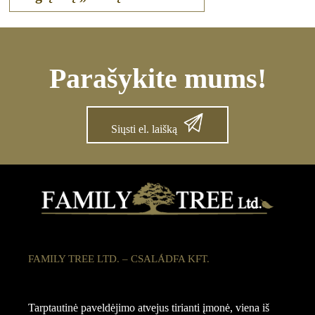
Parašykite mums!
Siųsti el. laišką
FAMILY TREE LTD. – CSALÁDFA KFT.
Tarptautinė paveldėjimo atvejus tirianti įmonė, viena iš