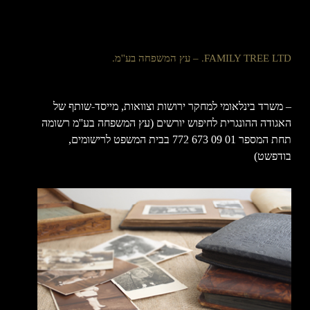
FAMILY TREE LTD. – עץ המשפחה בע''מ.
– משרד בינלאומי למחקר ירושות וצוואות, מייסד-שותף של
האגודה ההונגרית לחיפוש יורשים (עץ המשפחה בע''מ רשומה
תחת המספר 01 09 673 772 בבית המשפט לרישומים,
בודפשט)