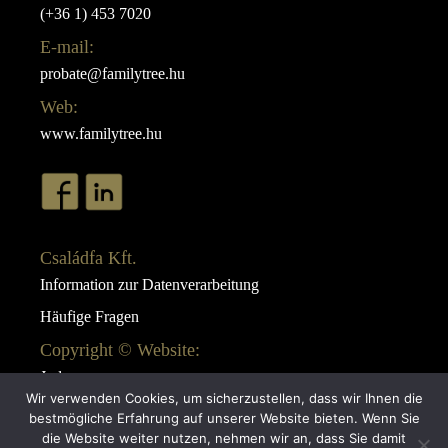
(+36 1) 453 7020
E-mail:
probate@familytree.hu
Web:
www.familytree.hu
Családfa Kft.
Information zur Datenverarbeitung
Häufige Fragen
Copyright © Website:
Juda
Wir verwenden Cookies, um sicherzustellen, dass wir Ihnen die
Webdesign:
bestmögliche Erfahrung auf unserer Website bieten. Wenn Sie
AB Design
die Website weiter nutzen, nehmen wir an, dass Sie damit