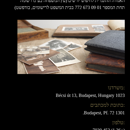
האגודה ההונגרית לחיפוש יורשים (עץ המשפחה בע''מ רשומה
תחת המספר 01 09 673 772 בבית המשפט לרישומים, בודפשט)
:משרדנו
Bécsi út 13, Budapest, Hungary 1023
:כתובת למכתבים
1301 Budapest, Pf. 72.
:טלפון