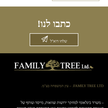
כתבו לנו!
שלחו דוא''ל
FAMILY TREE LTD. – עץ המשפחה בע''מ.
– משרד בינלאומי למחקר ירושות וצוואות, מייסד-שותף של