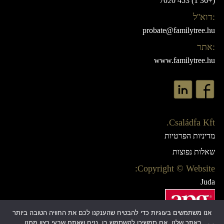
(+36 1) 453 7020
:דוא''ל
probate@familytree.hu
:אתר
www.familytree.hu
Családfa Kft.
מדיניות הפרטיות
שאלות נפוצות
Copyright © Website:
Juda
Webdesign:
AB Design
אנו משתמשים בעוגיות כדי להבטיח שהענקנו לכם את החוויה הטובה ביותר
באתר שלנו. אם תמשיכו להשתמש בו, נניח שאתם שבעי רצון ממנו.