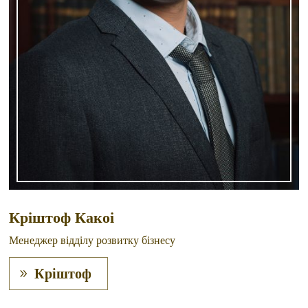
Кріштоф Какоі
Менеджер відділу розвитку бізнесу
Кріштоф