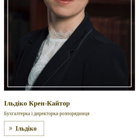
Ільдіко Крен-Кайтор
Бухгалтерка і директорка-розпорядниця
Ільдіко