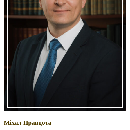
Міхал Прандота