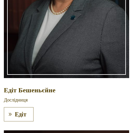
Едіт Бешеньєйне
Дослідниця
Едіт