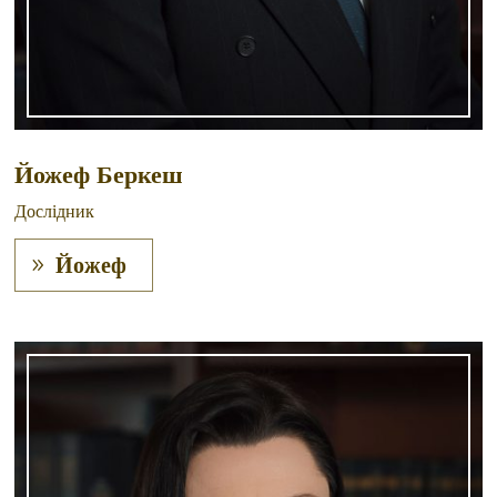
Йожеф Беркеш
Дослідник
Йожеф