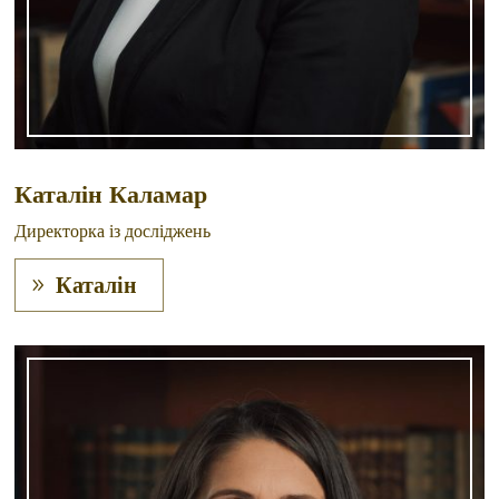
Каталін Каламар
Директорка із досліджень
Каталін