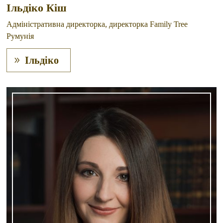
Ільдіко Кіш
Адміністративна директорка, директорка Family Tree
Румунія
Ільдіко