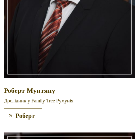
Роберт Мунтяну
Дослідник у Family Tree Румунія
Роберт