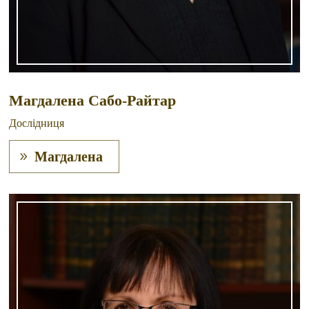
Магдалена Сабо-Райтар
Дослідниця
Магдалена