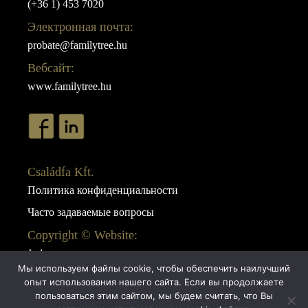
(+36 1) 453 7020
Электронная почта:
probate@familytree.hu
Вебсайт:
www.familytree.hu
Családfa Kft.
Политика конфиденциальности
Часто задаваемые вопросы
Copyright © Website:
Juda
Мы используем файлы cookie, чтобы обеспечить наилучший
Webdesign:
опыт использования нашего сайта. Если вы продолжаете
AB Design
пользоваться этим сайтом, мы будем считать, что Вы