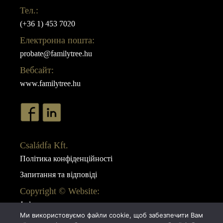
Тел.:
(+36 1) 453 7020
Електронна пошта:
probate@familytree.hu
Вебсайт:
www.familytree.hu
Családfa Kft.
Політика конфіденційності
Запитання та відповіді
Copyright © Website:
Juda
Ми використовуємо файли cookie, щоб забезпечити Вам
Webdesign: